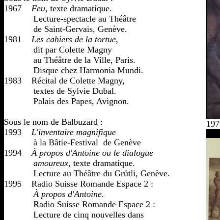
1967    
Feu
, texte dramatique. 

            Lecture-spectacle au Théâtre 

            de Saint-Gervais, Genève. 

1981    
Les cahiers de la tortue
, 

            dit par Colette Magny 

            au Théâtre de la Ville, Paris. 

            Disque chez Harmonia Mundi.    

1983    Récital de Colette Magny, 

            textes de Sylvie Dubal. 

            Palais des Papes, Avignon.

Sous le nom de Balbuzard :

197
1993    
L'inventaire magnifique
            à la Bâtie-Festival  de Genève 

1994    
À propos d'Antoine ou le dialogue 

            amoureux
, texte dramatique. 

            Lecture au Théâtre du Grütli, Genève.

1995    Radio Suisse Romande Espace 2 : 

À propos d'Antoine
.

            Radio Suisse Romande Espace 2 :

            Lecture de cinq nouvelles dans
