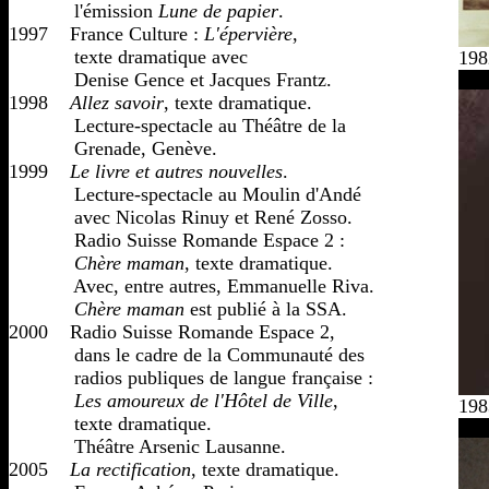
            l'émission 
Lune de papier
.

1997    France Culture : 
L'épervière
,

            texte dramatique avec

198
            Denise Gence et Jacques Frantz. 

1998    
Allez savoir
, texte dramatique. 

            Lecture-spectacle au Théâtre de la 

            Grenade, Genève.

1999    
Le livre et autres nouvelles
.

            Lecture-spectacle au Moulin d'Andé 

            avec Nicolas Rinuy et René Zosso.

            Radio Suisse Romande Espace 2 : 

Chère maman
, texte dramatique. 

            Avec, entre autres, Emmanuelle Riva. 

Chère maman
 est publié à la SSA.

2000    Radio Suisse Romande Espace 2, 

            dans le cadre de la Communauté des

            radios publiques de langue française :

Les amoureux de l'Hôtel de Ville
, 

198
            texte dramatique. 

            Théâtre Arsenic Lausanne.

2005    
La rectification
, texte dramatique. 
