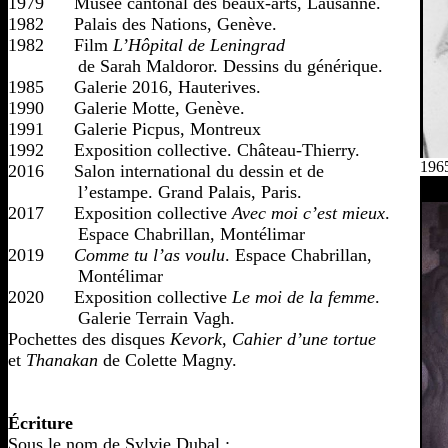
1979      Musée cantonal des beaux-arts, Lausanne.

1982      Palais des Nations, Genève.

1982      Film 
L’Hôpital de Leningrad
              de Sarah Maldoror. Dessins du générique.

1985      Galerie 2016, Hauterives.

1990      Galerie Motte, Genève.

1991      Galerie Picpus, Montreux

1992      Exposition collective. Château-Thierry.

196
2016      Salon international du dessin et de

              l’estampe. Grand Palais, Paris.

2017      Exposition collective 
Avec moi c’est mieux
. 

              Espace Chabrillan, Montélimar

2019      
Comme tu l’as voulu
. Espace Chabrillan, 

              Montélimar

2020      Exposition collective 
Le moi de la femme
. 

              Galerie Terrain Vagh.

Pochettes des disques 
Kevork
, 
Cahier d’une tortue
et 
Thanakan
 de Colette Magny.

Écriture

Sous le nom de Sylvie Dubal :
