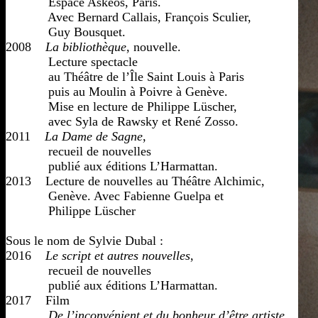
            Espace Askéos, Paris.

            Avec Bernard Callais, François Sculier,

            Guy Bousquet.

2008    
La bibliothèque
, nouvelle. 

            Lecture spectacle 

            au Théâtre de l’Île Saint Louis à Paris 

            puis au Moulin à Poivre à Genève. 

            Mise en lecture de Philippe Lüscher, 

            avec Syla de Rawsky et René Zosso.

2011   
 La Dame de Sagne
, 

            recueil de nouvelles

            publié aux éditions L’Harmattan.

2013    Lecture de nouvelles au Théâtre Alchimic, 

            Genève. Avec Fabienne Guelpa et 

            Philippe Lüscher

Sous le nom de Sylvie Dubal :

2016    
Le script et autres nouvelles
, 

            recueil de nouvelles 

            publié aux éditions L’Harmattan.

2017    Film

De l’inconvénient et du bonheur d’être artiste
. 
