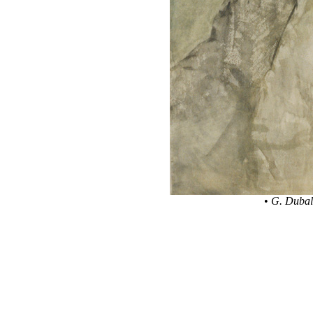
•
G. Dubal